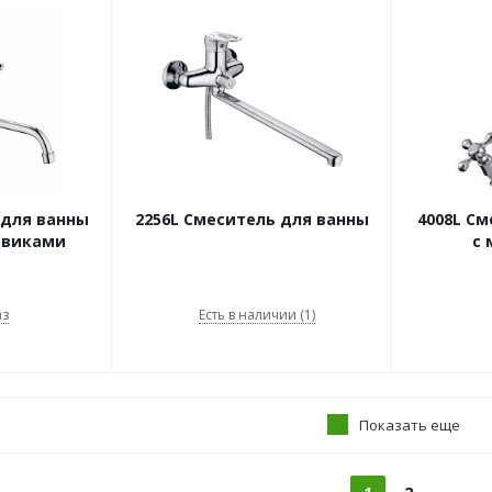
 для ванны
2256L Смеситель для ванны
4008L См
ховиками
с
аз
Есть в наличии (1)
Показать еще