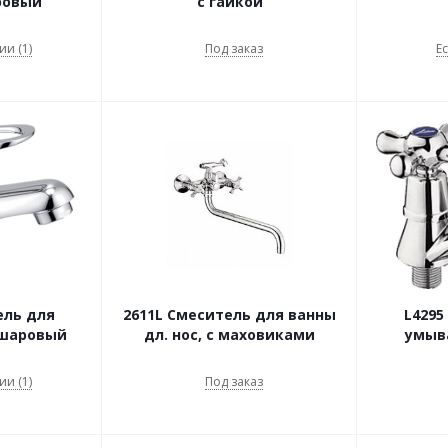
ровый
с гайкой
ии (1)
Под заказ
Ес
ель для
2611L Смеситель для ванны
L4295
 шаровый
дл. нос, с маховиками
умыв
ии (1)
Под заказ