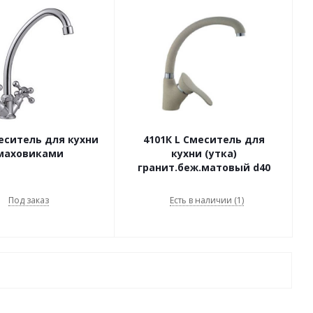
еситель для кухни
4101К L Смеситель для
 маховиками
кухни (утка)
гранит.беж.матовый d40
Под заказ
Есть в наличии (1)