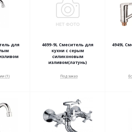
тель для
4699-9L Смеситель для
4949L См
елым
кухни с серым
изливом
силиконовым
изливом(латунь)
ии (1)
Под заказ
Ес