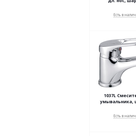
дл. нос, ша
Есть в налич
1037L Смесит
умывальника,
Есть в налич