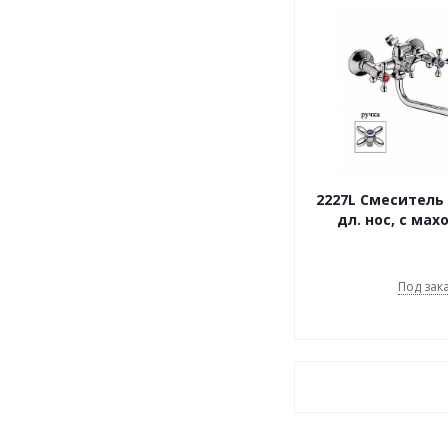
2227L Смеситель
дл. нос, с ма
Под зак