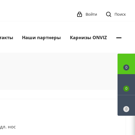
Войти
Поиск
такты
Наши партнеры
Карнизы ONVIZ
0
0
0
дл. нос