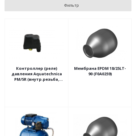
Фильтр
Контроллер (реле)
Мембрана EPDM 18/25LT-
давления Aquatechnica
90 (F0A0259)
РМ/5R (внутр.резьба,
накидная гайка 1/4")