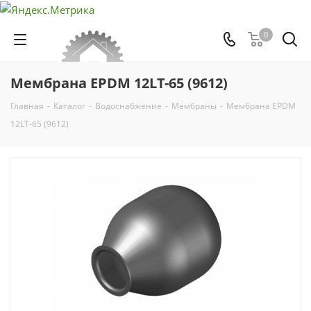
0
Мембрана EPDM 12LT-65 (9612)
Главная
-
Каталог
-
Водоснабжение
-
Мембраны
-
Мембрана EPDM
12LT-65 (9612)