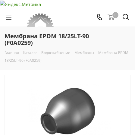
0
Мембрана EPDM 18/25LT-90
(F0A0259)
Главная
-
Каталог
-
Водоснабжение
-
Мембраны
-
Мембрана EPDM
18/25LT-90 (F0A0259)