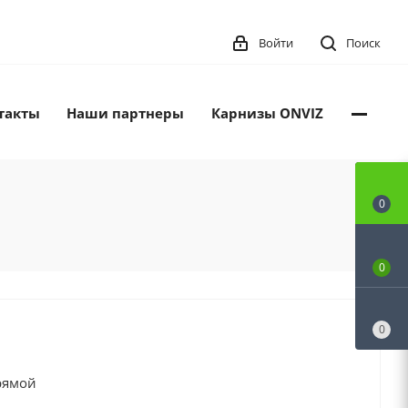
Войти
Поиск
такты
Наши партнеры
Карнизы ONVIZ
0
0
0
рямой