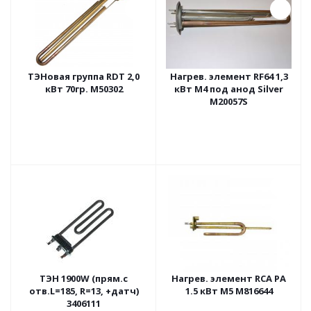
ТЭНовая группа RDT 2,0
Нагрев. элемент RF64 1,3
кВт 70гр. M50302
кВт М4 под анод Silver
M20057S
ТЭН 1900W (прям.c
Нагрев. элемент RCA PA
отв.L=185, R=13, +датч)
1.5 кВт М5 M816644
3406111