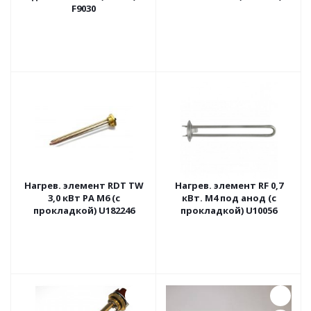
F9030
Нагрев. элемент RDT TW
Нагрев. элемент RF 0,7
3,0 кВт РА М6 (с
кВт. М4 под анод (с
прокладкой) U182246
прокладкой) U10056