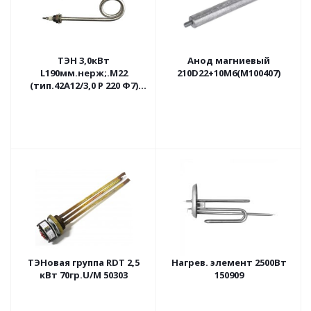
ТЭН 3,0кВт
Анод магниевый
L190мм.нерж;.M22
210D22+10М6(М100407)
(тип.42А12/3,0 Р 220 Ф7)
М05.307
ТЭНовая группа RDT 2,5
Нагрев. элемент 2500Вт
кВт 70гр.U/M 50303
150909