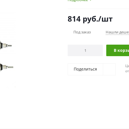
814
руб.
/шт
Под заказ
Нашли деше
В корз
Ц
Поделиться
о