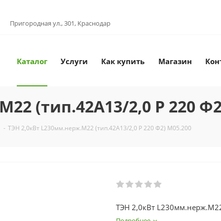
Пригородная ул., 301, Краснодар
Каталог
Услуги
Как купить
Магазин
Кон
22 (тип.42А13/2,0 Р 220 Ф2
-
ТЭН 2,0кВт L230мм.нерж.M22 (тип.42А13/2,0 Р 220 Ф2) М05.200
ТЭН 2,0кВт L230мм.нерж.M22
Подробнее