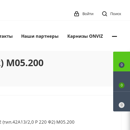
Войти
Поиск
такты
Наши партнеры
Карнизы ONVIZ
) М05.200
0
0
0
 (тип.42А13/2,0 Р 220 Ф2) М05.200