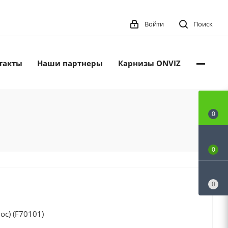
Войти
Поиск
такты
Наши партнеры
Карнизы ONVIZ
0
0
0
с) (F70101)