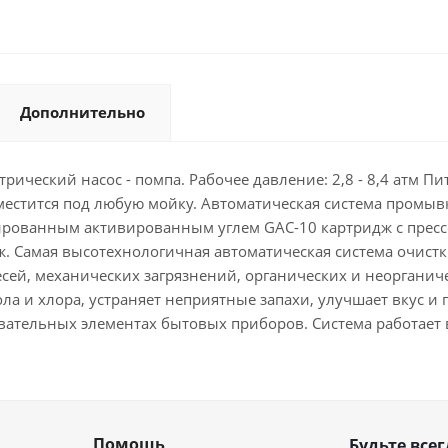
Дополнительно
ктрический насос - помпа. Рабочее давление: 2,8 - 8,4 атм 
местится под любую мойку. Автоматическая система промы
ированным активированным углем GAC-10 картридж с прес
. Самая высотехнологичная автоматическая система очист
сей, механических загрязнений, органических и неорганиче
а и хлора, устраняет неприятные запахи, улучшает вкус и
евательных элементах бытовых приборов. Система работает
Помощь
Будьте всег