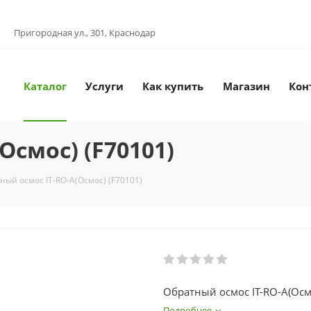
Пригородная ул., 301, Краснодар
Каталог
Услуги
Как купить
Магазин
Кон
Осмос) (F70101)
ный осмос IT-RO-A(Осмос) (F70101)
Обратный осмос IT-RO-A(Осмо
Подробнее