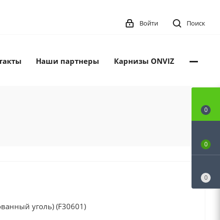
Войти
Поиск
такты
Наши партнеры
Карнизы ONVIZ
0
0
0
ванный уголь) (F30601)