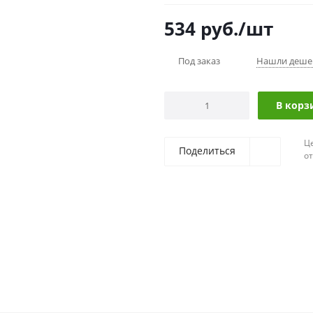
534
руб.
/шт
Под заказ
Нашли деше
В корз
Ц
Поделиться
о