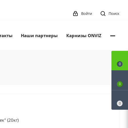
Войти
Поиск
такты
Наши партнеры
Карнизы ONVIZ
0
0
0
к" (20кг)