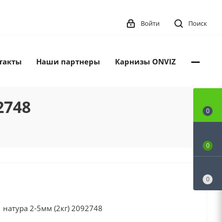
Войти
Поиск
такты
Наши партнеры
Карнизы ONVIZ
2748
0
0
0
 натура 2-5мм (2кг) 2092748