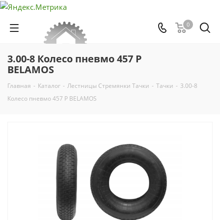
0
3.00-8 Колесо пневмо 457 Р
BELAMOS
Главная
-
Каталог
-
Лестницы Стремянки Тачки
-
Тачки
-
3.00-8
Колесо пневмо 457 Р BELAMOS