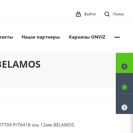
Войти
Поиск
такты
Наши партнеры
Карнизы ONVIZ
 BELAMOS
0
0
0
Р/Т709 Р/Т6418 ось 12мм BELAMOS