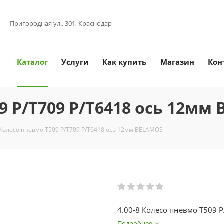
Пригородная ул., 301, Краснодар
Каталог
Услуги
Как купить
Магазин
Кон
09 Р/Т709 Р/Т6418 ось 12мм
 Колесо пневмо Т509 Р/Т709 Р/Т6418 ось 12мм BELAMOS
4.00-8 Колесо пневмо Т509 
Подробнее