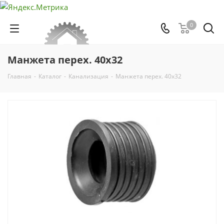
0
Манжета перех. 40х32
Главная
-
Каталог
-
Канализация
-
Манжета перех. 40х32